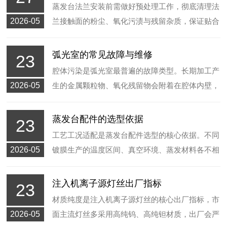
好，可抵御长期离子冲刷带来的材质损耗，有效延
蒸发台法兰安装前需做好预处理工作，彻底清理法
长配件的使用周期，减少设备频繁停机更换配件的
2026-05
兰接触面的粉尘、氧化污渍与残留杂质，保证贴合
情况。
面干净平整，避免异物夹在衔接位置影响密封效
果。同时要检查密封垫圈的完好状态，查看是否存
弧光室的常见故障与维修
23
在变形、破损、老化等情况，不合格配件需及时更
腔体污染是弧光室最普遍的故障类型。长期加工产
换。
2026-05
生的金属颗粒物、氧化残留物会附着在腔体内壁，
堆积过多会干扰弧光放电稳定性，造成离子束输出
紊乱，影响镀膜成型效果。
蒸发台配件的选型依据
23
工艺工况适配是蒸发台配件选型的核心依据。不同
2026-05
镀膜生产的温度区间、真空环境、蒸发材料各不相
同，需根据实际工况选择对应材质的配件，耐高
温、耐腐蚀的材质可适配长期高温蒸发作业，有效
注入机离子源灯丝出厂指标
23
延缓配件损耗速度。
材质纯度是注入机离子源灯丝的核心出厂指标，市
2026-05
面主流灯丝多采用高纯钨、高纯钽材质，出厂会严