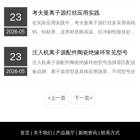
格把控材质纯净度，减少杂质成分，提升灯丝的耐
高温和抗冲刷能力，适配长时间连续作业场景。
考夫曼离子源灯丝应用实践
23
在实际应用实践中，考夫曼离子源灯丝多采用高纯
2026-05
钨、钽材质，这类材质耐高温、抗冲刷性能良好，
适配长期连续作业场景。工作人员需根据工艺气
压、束流参数合理调节工作电流，避免长时间超负
注入机离子源配件陶瓷绝缘环常见型号
23
荷运行，降低灯丝损耗速度，延长部件使用周期。
注入机离子源配件陶瓷绝缘环的型号选择需匹配设
2026-05
备品牌、离子源类型及具体应用场景，不同型号在
尺寸规格、材质成分和适配机型上存在差异，合理
选型可帮助维持设备稳定运行，减少维护频率。
<上一页
下一页>
首页
|
关于我们
|
产品展厅
|
新闻资讯
|
联系方式