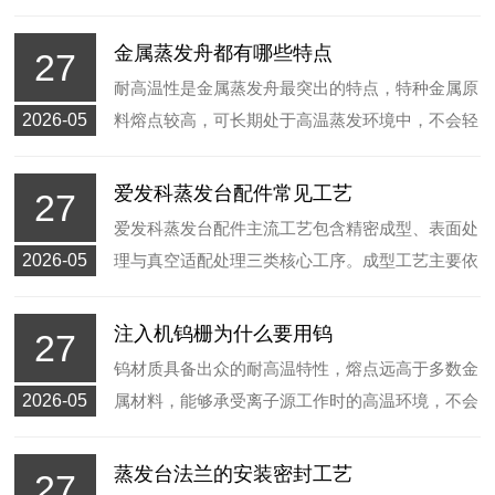
成设备运行工况波动，引发薄膜沉积不均、离子束
偏移等问题，让半导体成品出现参数偏差、性能不
金属蒸发舟都有哪些特点
27
一致等情况，影响产品后续应用效果。
耐高温性是金属蒸发舟最突出的特点，特种金属原
2026-05
料熔点较高，可长期处于高温蒸发环境中，不会轻
易发生变形、软化，适配连续化的工业生产模式，
有效延长配件的使用周期。同时，金属材质导热性
爱发科蒸发台配件常见工艺
27
能优良，热量传递均匀，可让舟体内部的镀膜原料
爱发科蒸发台配件主流工艺包含精密成型、表面处
受热均衡，实现平稳汽化。
2026-05
理与真空适配处理三类核心工序。成型工艺主要依
据设备原厂尺寸标准加工配件结构，保证配件安装
贴合度，适配设备腔体与运行结构。
注入机钨栅为什么要用钨
27
钨材质具备出众的耐高温特性，熔点远高于多数金
2026-05
属材料，能够承受离子源工作时的高温环境，不会
轻易出现形变、软化等问题，契合注入机钨栅的工
况使用要求。同时，钨材的抗等离子腐蚀性能良
蒸发台法兰的安装密封工艺
27